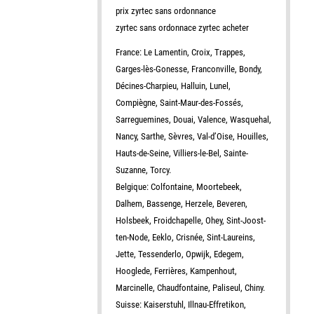
prix zyrtec sans ordonnance
zyrtec sans ordonnace zyrtec acheter
France: Le Lamentin, Croix, Trappes,
Garges-lès-Gonesse, Franconville, Bondy,
Décines-Charpieu, Halluin, Lunel,
Compiègne, Saint-Maur-des-Fossés,
Sarreguemines, Douai, Valence, Wasquehal,
Nancy, Sarthe, Sèvres, Val-d’Oise, Houilles,
Hauts-de-Seine, Villiers-le-Bel, Sainte-
Suzanne, Torcy.
Belgique: Colfontaine, Moortebeek,
Dalhem, Bassenge, Herzele, Beveren,
Holsbeek, Froidchapelle, Ohey, Sint-Joost-
ten-Node, Eeklo, Crisnée, Sint-Laureins,
Jette, Tessenderlo, Opwijk, Edegem,
Hooglede, Ferrières, Kampenhout,
Marcinelle, Chaudfontaine, Paliseul, Chiny.
Suisse: Kaiserstuhl, Illnau-Effretikon,