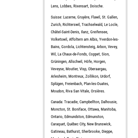
Lens, Lobbes, Rixensart, Doische.
Suisse: Lucerne, Gruyère, Flawil, St. Gallen,
Zurich, Richterswil, Trachselwald, Le Locle,
Châtel-Saint-Denis, Ilanz, Greifensee,
Volketswil, Affoltern am Albis, Yverdon-les-
Bains, Gordola, Lichtensteig, Arbon, Vevey,
Wil, La Chaux-de-Fonds, Coppet, Sion,
Grüningen, Allschwil, Höfe, Horgen,
Veveyse, Moutier, Visp, Oberaargau,
Arlesheim, Montreux, Zollikon, Urdorf,
Splügen, Freienbach, Plan-les-Ouates,
Moudon, Riva San Vitale, Orsières.
Canada: Tracadie, Campbellton, Dalhousie,
Moncton, St. Boniface, Ottawa, Manitoba,
Ontario, Edmundston, Edmunston,
Caraquet, Québec City, New Brunswick,
Gatineau, Bathurst, Sherbrooke, Dieppe,