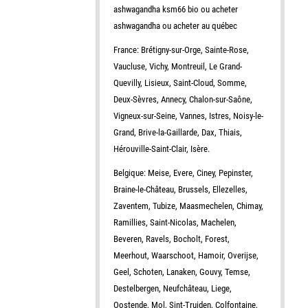
ashwagandha ksm66 bio ou acheter
ashwagandha ou acheter au québec
France: Brétigny-sur-Orge, Sainte-Rose,
Vaucluse, Vichy, Montreuil, Le Grand-
Quevilly, Lisieux, Saint-Cloud, Somme,
Deux-Sèvres, Annecy, Chalon-sur-Saône,
Vigneux-sur-Seine, Vannes, Istres, Noisy-le-
Grand, Brive-la-Gaillarde, Dax, Thiais,
Hérouville-Saint-Clair, Isère.
Belgique: Meise, Evere, Ciney, Pepinster,
Braine-le-Château, Brussels, Ellezelles,
Zaventem, Tubize, Maasmechelen, Chimay,
Ramillies, Saint-Nicolas, Machelen,
Beveren, Ravels, Bocholt, Forest,
Meerhout, Waarschoot, Hamoir, Overijse,
Geel, Schoten, Lanaken, Gouvy, Temse,
Destelbergen, Neufchâteau, Liege,
Oostende, Mol, Sint-Truiden, Colfontaine,