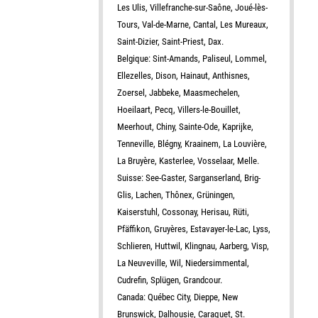
Les Ulis, Villefranche-sur-Saône, Joué-lès-
Tours, Val-de-Marne, Cantal, Les Mureaux,
Saint-Dizier, Saint-Priest, Dax.
Belgique: Sint-Amands, Paliseul, Lommel,
Ellezelles, Dison, Hainaut, Anthisnes,
Zoersel, Jabbeke, Maasmechelen,
Hoeilaart, Pecq, Villers-le-Bouillet,
Meerhout, Chiny, Sainte-Ode, Kaprijke,
Tenneville, Blégny, Kraainem, La Louvière,
La Bruyère, Kasterlee, Vosselaar, Melle.
Suisse: See-Gaster, Sarganserland, Brig-
Glis, Lachen, Thônex, Grüningen,
Kaiserstuhl, Cossonay, Herisau, Rüti,
Pfäffikon, Gruyères, Estavayer-le-Lac, Lyss,
Schlieren, Huttwil, Klingnau, Aarberg, Visp,
La Neuveville, Wil, Niedersimmental,
Cudrefin, Splügen, Grandcour.
Canada: Québec City, Dieppe, New
Brunswick, Dalhousie, Caraquet, St.