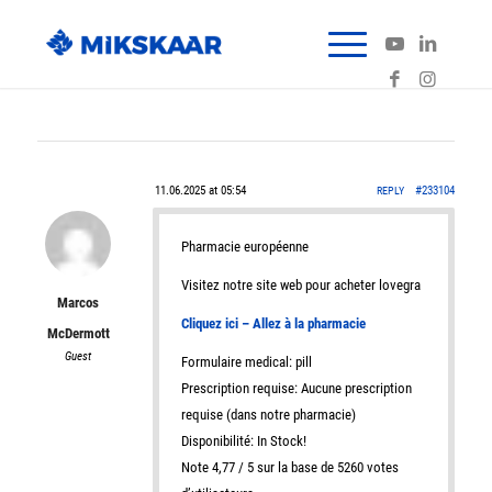
11.06.2025 at 05:54
#233104
REPLY
Pharmacie européenne
Visitez notre site web pour acheter lovegra
Marcos
Cliquez ici – Allez à la pharmacie
McDermott
Guest
Formulaire medical: pill
Prescription requise: Aucune prescription
requise (dans notre pharmacie)
Disponibilité: In Stock!
Note 4,77 / 5 sur la base de 5260 votes