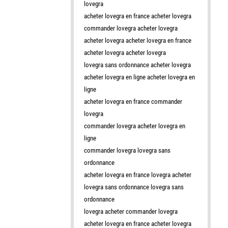
lovegra
acheter lovegra en france acheter lovegra
commander lovegra acheter lovegra
acheter lovegra acheter lovegra en france
acheter lovegra acheter lovegra
lovegra sans ordonnance acheter lovegra
acheter lovegra en ligne acheter lovegra en
ligne
acheter lovegra en france commander
lovegra
commander lovegra acheter lovegra en
ligne
commander lovegra lovegra sans
ordonnance
acheter lovegra en france lovegra acheter
lovegra sans ordonnance lovegra sans
ordonnance
lovegra acheter commander lovegra
acheter lovegra en france acheter lovegra