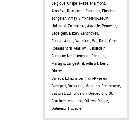
Belgique: Chapelle-lez-Herlaimont,
Amblève, Remicourt, Ramillies, Flanders,
Tongeren, Amay, Sint-Pieters-Leeuw,
Hulshout, Zuienkerke, Aywaille, Péruwelz,
Zedelgem, Bilzen, Zandhoven.
Suisse: Arbon, Wetzikon, Wil, Rolle, Orbe,
Romanshorn, Amriswil, Einsiedeln,
Bussigny, Neuhausen am Rheinfall,
Martigny, Langenthal, Adliswil, Bern,
Oberwil.
Canada: Edmunston, Trois-Rivieres,
Caraquet, Dalhousie, Moncton, Sherbrooke,
Bathurst, Edmundston, Québec City, St.
Boniface, Manitoba, Ottawa, Dieppe,
Gatineau, Tracadie.