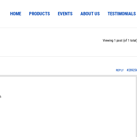
HOME
PRODUCTS
EVENTS
ABOUT US
TESTIMONIALS
Viewing 1 post (of 1 total
#28925
REPLY
m