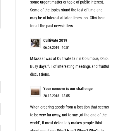
some urgent matter or topic of public interest.
Some of the topics stand the test of time and
may be of interest at later times too. Click here
for all the past newsletters
Cultivate 2019
06.08.2019 - 10:51
Mikskaar was at Cultivate fair in Columbus, Ohio.
Busy days full of interesting meetings and fruitful
discussions.
Your concern is our challenge
20.12.2018 - 13:55
When ordering goods from a location that seems
to be very far away, not to say „at the end of the
world“, it most defenitely makes people think
about questions Who? How? When? Why? etc.