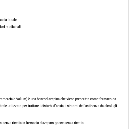
macia locale
liori medicinali
mmerciale Valium) è una benzodiazepina che viene prescritta come farmaco da
e utilizzato per trattare i disturbi d’ansia, i sintomi dell’astinenza da alcol, gli
m senza ricetta in farmacia diazepam gocce senza ricetta