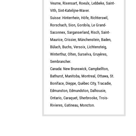
Veurne, Rixensart, Roeulx, Lebbeke, Saint-
Vith, Sint-Katelijne-Waver.
Suisse: Hinterrhein, Höfe, Richterswil,
Rorschach, Sion, Gordola, Le Grand-
Saconnex, Sarganserland, Risch, Saint-
Maurice, Crissier, Münchenstein, Baden,
Bülach, Buchs, Versoix, Lichtensteig,
Winterthur, Olten, Surselva, Gruyères,
Sembrancher.
Canada: New Brunswick, Campbellton,
Bathurst, Manitoba, Montreal, Ottawa, St.
Boniface, Dieppe, Québec City, Tracadie,
Edmunston, Edmundston, Dalhousie,
Ontario, Caraquet, Sherbrooke, Trois-
Rivieres, Gatineau, Moncton.