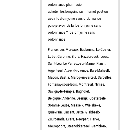
ordonnance pharmacie
acheter fosfomycine sur internet peut-on
avoir fosfomycine sans ordonnance
puis-je avoir de la fosfomycine sans
ordonnance ? fosfomycine sans
ordonnance
France: Les Mureaux, Eaubonne, Le Gosier,
Lot-et-Garonne, Blois, Hazebrouck, Loos,
Saint-Leu, Le Perreux-sur-Marne, Plaisir,
Argenteuil, Aix-en-Provence, Baie-Mahault,
Mâcon, Bastia, Marcq-en-Barœul, Sarcelles,
Fontenay-sous-Bois, Montreuil, Nîmes,
Savigny-le-Temple, Bagnolet.
Belgique: Andenne, Deerlijk, Oosterzele,
Somme-Leuze, Maaseik, Wielsbeke,
Quiévrain, Lincent, Jette, Glabbeek-
Zuurbemde, Evere, Neerpelt, Herve,
Nieuwpoort, Steenokkerzeel, Gembloux,