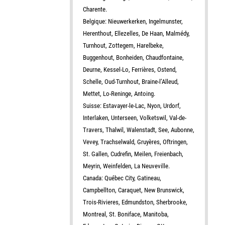
Charente.
Belgique: Nieuwerkerken, Ingelmunster,
Herenthout, Ellezelles, De Haan, Malmédy,
Turnhout, Zottegem, Harelbeke,
Buggenhout, Bonheiden, Chaudfontaine,
Deurne, Kessel-Lo, Ferrières, Ostend,
Schelle, Oud-Turnhout, Braine-l’Alleud,
Mettet, Lo-Reninge, Antoing.
Suisse: Estavayer-le-Lac, Nyon, Urdorf,
Interlaken, Unterseen, Volketswil, Val-de-
Travers, Thalwil, Walenstadt, See, Aubonne,
Vevey, Trachselwald, Gruyères, Oftringen,
St. Gallen, Cudrefin, Meilen, Freienbach,
Meyrin, Weinfelden, La Neuveville.
Canada: Québec City, Gatineau,
Campbellton, Caraquet, New Brunswick,
Trois-Rivieres, Edmundston, Sherbrooke,
Montreal, St. Boniface, Manitoba,