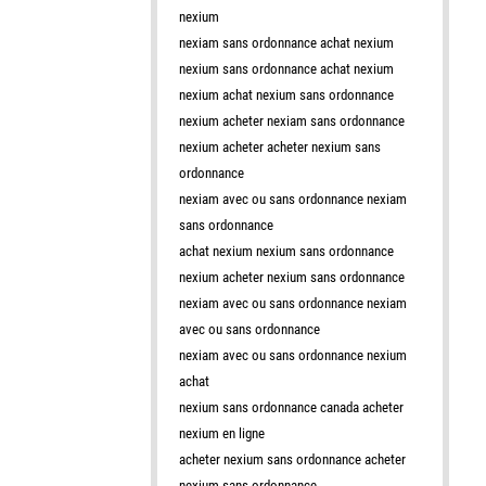
nexium
nexiam sans ordonnance achat nexium
nexium sans ordonnance achat nexium
nexium achat nexium sans ordonnance
nexium acheter nexiam sans ordonnance
nexium acheter acheter nexium sans
ordonnance
nexiam avec ou sans ordonnance nexiam
sans ordonnance
achat nexium nexium sans ordonnance
nexium acheter nexium sans ordonnance
nexiam avec ou sans ordonnance nexiam
avec ou sans ordonnance
nexiam avec ou sans ordonnance nexium
achat
nexium sans ordonnance canada acheter
nexium en ligne
acheter nexium sans ordonnance acheter
nexium sans ordonnance