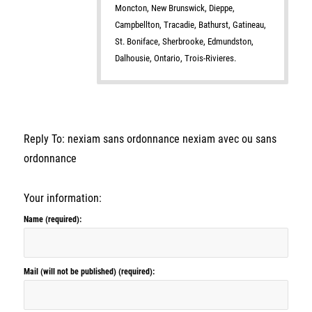
Moncton, New Brunswick, Dieppe,
Campbellton, Tracadie, Bathurst, Gatineau,
St. Boniface, Sherbrooke, Edmundston,
Dalhousie, Ontario, Trois-Rivieres.
Reply To: nexiam sans ordonnance nexiam avec ou sans
ordonnance
Your information:
Name (required):
Mail (will not be published) (required):