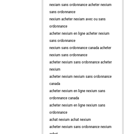
nexiam sans ordonnance acheter nexium
sans ordonnance
nexium acheter nexiam avec ou sans
ordonnance
acheter nexium en ligne acheter nexium
sans ordonnance
nexium sans ordonnance canada acheter
nexium sans ordonnance
acheter nexium sans ordonnance acheter
nexium
acheter nexium nexium sans ordonnance
canada
acheter nexium en ligne nexium sans
ordonnance canada
acheter nexium en ligne nexium sans
ordonnance
achat nexium achat nexium
acheter nexium sans ordonnance nexium
achat