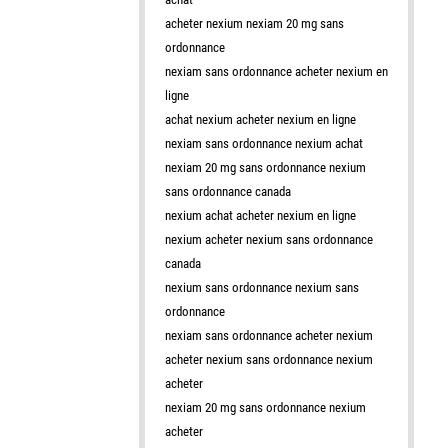
acheter nexium nexiam 20 mg sans
ordonnance
nexiam sans ordonnance acheter nexium en
ligne
achat nexium acheter nexium en ligne
nexiam sans ordonnance nexium achat
nexiam 20 mg sans ordonnance nexium
sans ordonnance canada
nexium achat acheter nexium en ligne
nexium acheter nexium sans ordonnance
canada
nexium sans ordonnance nexium sans
ordonnance
nexiam sans ordonnance acheter nexium
acheter nexium sans ordonnance nexium
acheter
nexiam 20 mg sans ordonnance nexium
acheter