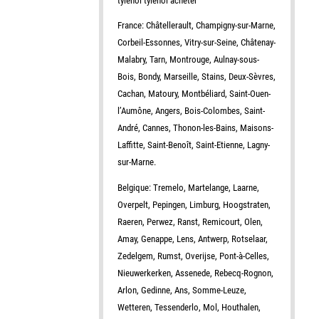
tylenol tylenol acheter
France: Châtellerault, Champigny-sur-Marne,
Corbeil-Essonnes, Vitry-sur-Seine, Châtenay-
Malabry, Tarn, Montrouge, Aulnay-sous-
Bois, Bondy, Marseille, Stains, Deux-Sèvres,
Cachan, Matoury, Montbéliard, Saint-Ouen-
l’Aumône, Angers, Bois-Colombes, Saint-
André, Cannes, Thonon-les-Bains, Maisons-
Laffitte, Saint-Benoît, Saint-Etienne, Lagny-
sur-Marne.
Belgique: Tremelo, Martelange, Laarne,
Overpelt, Pepingen, Limburg, Hoogstraten,
Raeren, Perwez, Ranst, Remicourt, Olen,
Amay, Genappe, Lens, Antwerp, Rotselaar,
Zedelgem, Rumst, Overijse, Pont-à-Celles,
Nieuwerkerken, Assenede, Rebecq-Rognon,
Arlon, Gedinne, Ans, Somme-Leuze,
Wetteren, Tessenderlo, Mol, Houthalen,