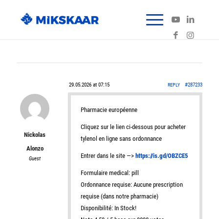
29.05.2026 at 07:15
#287233
REPLY
Pharmacie européenne
Cliquez sur le lien ci-dessous pour acheter
Nickolas
tylenol en ligne sans ordonnance
Alonzo
Entrer dans le site —>
https://is.gd/OBZCE5
Guest
Formulaire medical: pill
Ordonnance requise: Aucune prescription
requise (dans notre pharmacie)
Disponibilité: In Stock!