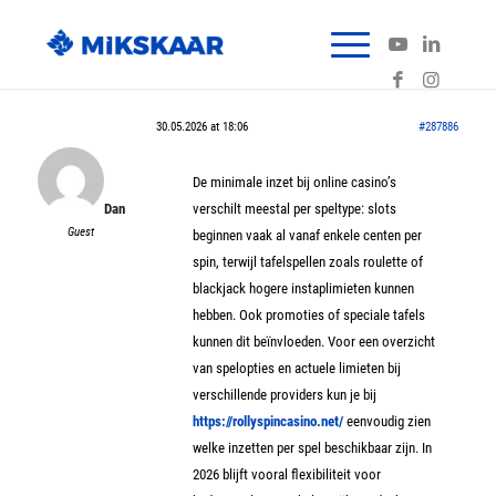
30.05.2026 at 18:06
#287886
De minimale inzet bij online casino’s
Dan
verschilt meestal per speltype: slots
Guest
beginnen vaak al vanaf enkele centen per
spin, terwijl tafelspellen zoals roulette of
blackjack hogere instaplimieten kunnen
hebben. Ook promoties of speciale tafels
kunnen dit beïnvloeden. Voor een overzicht
van spelopties en actuele limieten bij
verschillende providers kun je bij
https://rollyspincasino.net/
eenvoudig zien
welke inzetten per spel beschikbaar zijn. In
2026 blijft vooral flexibiliteit voor