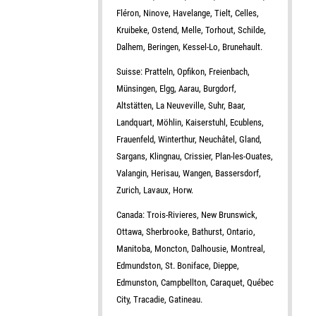
Fléron, Ninove, Havelange, Tielt, Celles,
Kruibeke, Ostend, Melle, Torhout, Schilde,
Dalhem, Beringen, Kessel-Lo, Brunehault.
Suisse: Pratteln, Opfikon, Freienbach,
Münsingen, Elgg, Aarau, Burgdorf,
Altstätten, La Neuveville, Suhr, Baar,
Landquart, Möhlin, Kaiserstuhl, Ecublens,
Frauenfeld, Winterthur, Neuchâtel, Gland,
Sargans, Klingnau, Crissier, Plan-les-Ouates,
Valangin, Herisau, Wangen, Bassersdorf,
Zurich, Lavaux, Horw.
Canada: Trois-Rivieres, New Brunswick,
Ottawa, Sherbrooke, Bathurst, Ontario,
Manitoba, Moncton, Dalhousie, Montreal,
Edmundston, St. Boniface, Dieppe,
Edmunston, Campbellton, Caraquet, Québec
City, Tracadie, Gatineau.