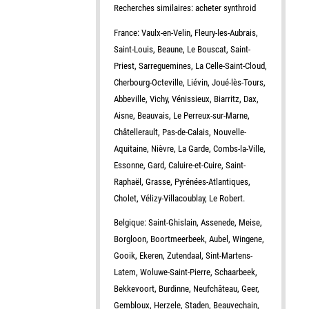
Recherches similaires: acheter synthroid
France: Vaulx-en-Velin, Fleury-les-Aubrais,
Saint-Louis, Beaune, Le Bouscat, Saint-
Priest, Sarreguemines, La Celle-Saint-Cloud,
Cherbourg-Octeville, Liévin, Joué-lès-Tours,
Abbeville, Vichy, Vénissieux, Biarritz, Dax,
Aisne, Beauvais, Le Perreux-sur-Marne,
Châtellerault, Pas-de-Calais, Nouvelle-
Aquitaine, Nièvre, La Garde, Combs-la-Ville,
Essonne, Gard, Caluire-et-Cuire, Saint-
Raphaël, Grasse, Pyrénées-Atlantiques,
Cholet, Vélizy-Villacoublay, Le Robert.
Belgique: Saint-Ghislain, Assenede, Meise,
Borgloon, Boortmeerbeek, Aubel, Wingene,
Gooik, Ekeren, Zutendaal, Sint-Martens-
Latem, Woluwe-Saint-Pierre, Schaarbeek,
Bekkevoort, Burdinne, Neufchâteau, Geer,
Gembloux, Herzele, Staden, Beauvechain,