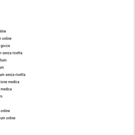
line
m online
m gocce
 senza ricetta
alium
ium
um senza ricetta
izione medica
e medica
um
 online
ium online