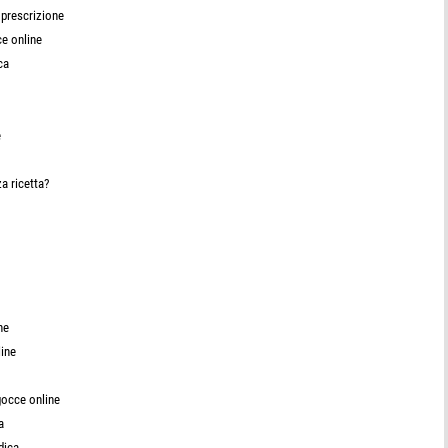
 prescrizione
ce online
ca
e
a ricetta?
ne
line
gocce online
a
dica