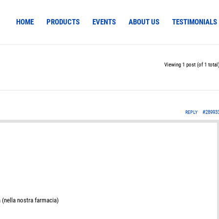
HOME
PRODUCTS
EVENTS
ABOUT US
TESTIMONIALS
Viewing 1 post (of 1 total
#28993
REPLY
 (nella nostra farmacia)