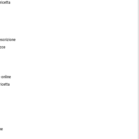
ricetta
escrizione
occe
 online
icetta
ne