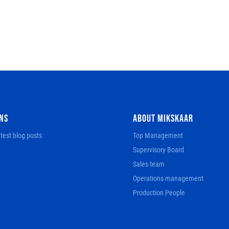
NS
ABOUT MIKSKAAR
test blog posts
Top Management
Supervisory Board
Sales team
Operations management
Production People