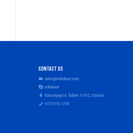
CONTACT US
sales@mikskaar.com
mikskaar
Katusepapi 4, Tallinn 11412, Estonia
+372 610 1730