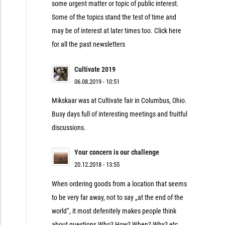
some urgent matter or topic of public interest.
Some of the topics stand the test of time and
may be of interest at later times too. Click here
for all the past newsletters
Cultivate 2019
06.08.2019 - 10:51
Mikskaar was at Cultivate fair in Columbus, Ohio.
Busy days full of interesting meetings and fruitful
discussions.
Your concern is our challenge
20.12.2018 - 13:55
When ordering goods from a location that seems
to be very far away, not to say „at the end of the
world“, it most defenitely makes people think
about questions Who? How? When? Why? etc.