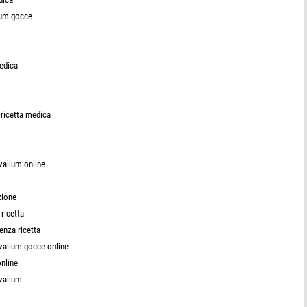
ium gocce
edica
ricetta medica
valium online
zione
ricetta
nza ricetta
valium gocce online
nline
 valium