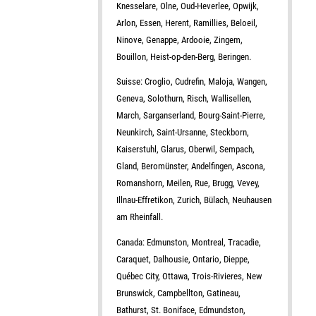
Knesselare, Olne, Oud-Heverlee, Opwijk,
Arlon, Essen, Herent, Ramillies, Beloeil,
Ninove, Genappe, Ardooie, Zingem,
Bouillon, Heist-op-den-Berg, Beringen.
Suisse: Croglio, Cudrefin, Maloja, Wangen,
Geneva, Solothurn, Risch, Wallisellen,
March, Sarganserland, Bourg-Saint-Pierre,
Neunkirch, Saint-Ursanne, Steckborn,
Kaiserstuhl, Glarus, Oberwil, Sempach,
Gland, Beromünster, Andelfingen, Ascona,
Romanshorn, Meilen, Rue, Brugg, Vevey,
Illnau-Effretikon, Zurich, Bülach, Neuhausen
am Rheinfall.
Canada: Edmunston, Montreal, Tracadie,
Caraquet, Dalhousie, Ontario, Dieppe,
Québec City, Ottawa, Trois-Rivieres, New
Brunswick, Campbellton, Gatineau,
Bathurst, St. Boniface, Edmundston,