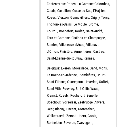
Fontenay-aux-Roses, La Garenne-Colombes,
Calais, Cavaillon, Corse-du-Sud, L’Haÿ-les-
Roses, Vierzon, Gennevilliers, Grigny, Torcy,
Thonon-les-Bains, Le Moule, Drôme,
Kourou, Rochefort, Rodez, Saint-André,
Tarn-et-Garonne, Châlons-en-Champagne,
Saintes, Villeneuve-d’Ascq, Villenave-
d’Ornon, Finistère, Armentières, Castres,
Saint-Étienne-du-Rouvray, Rennes.
Belgique: Ekeren, Moorslede, Gand, Mons,
La Roche-en-Ardenne, Plombières, Court-
Saint-Étienne, Quaregnon, Heverlee, Ouffet,
Saint-Vith, Rouvroy, Sint-Gillis-Waas,
Riemst, Roeulx, Rochefort, Seneffe,
Boechout, Vorselaar, Zeebrugge, Anvers,
Geer, Blégny, Lincent, Kortenaken,
Welkenraedt, Zemst, Heers, Gooik,
Bonheiden, Beveren, Zwevegem,