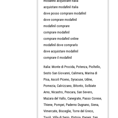
modafinil acquistare italia
acquistare modafinil italia
dove posso comprare modafinil
dove comprare modafinil
modafinil comprare
comprare modafinil
comprare modafinil online
modafinil dove comprarlo
dove acquistare modafinil
comprare il modafinil
Italia: Monte di Procida, Potenza, Pioltello,
Sesto San Giovanni, Calimera, Marina di
Pisa, Ascoli Piceno, Syracuse, Udine,
Pomezia, Calvizzano, Bitonto, Solbiate
Arno, Nicastro, Pescara, San Severo,
Mazara del Vallo, Canegrate, Passo Corese,
Thiene, Pompei, Paderno Dugnano, Siena,
Vimercate, Bisceglie, Torre del Greco,
Tivoli, Villa di Serio, Pistoia, Pagani, San