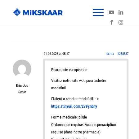
01.06.2026 at 05:17
#288537
REPLY
Pharmacie européenne
Visitez notre site web pour acheter
Eric Joe
modafinil
Guest
Etaient a acheter modafinil -–>
https://tinyurl.com/2v9ynbny
Forme medicale: pilule
Ordonnance requise: Aucune prescription
requise (dans notre pharmacie)