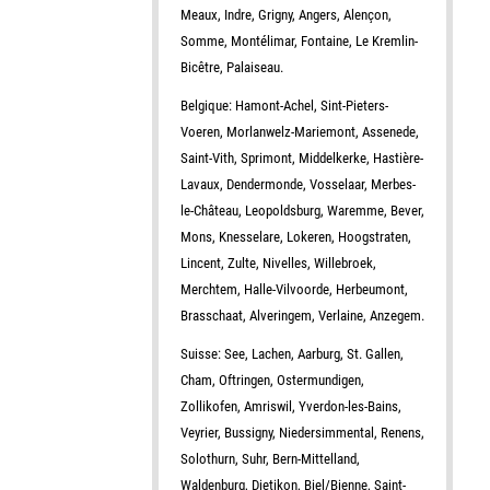
Meaux, Indre, Grigny, Angers, Alençon,
Somme, Montélimar, Fontaine, Le Kremlin-
Bicêtre, Palaiseau.
Belgique: Hamont-Achel, Sint-Pieters-
Voeren, Morlanwelz-Mariemont, Assenede,
Saint-Vith, Sprimont, Middelkerke, Hastière-
Lavaux, Dendermonde, Vosselaar, Merbes-
le-Château, Leopoldsburg, Waremme, Bever,
Mons, Knesselare, Lokeren, Hoogstraten,
Lincent, Zulte, Nivelles, Willebroek,
Merchtem, Halle-Vilvoorde, Herbeumont,
Brasschaat, Alveringem, Verlaine, Anzegem.
Suisse: See, Lachen, Aarburg, St. Gallen,
Cham, Oftringen, Ostermundigen,
Zollikofen, Amriswil, Yverdon-les-Bains,
Veyrier, Bussigny, Niedersimmental, Renens,
Solothurn, Suhr, Bern-Mittelland,
Waldenburg, Dietikon, Biel/Bienne, Saint-