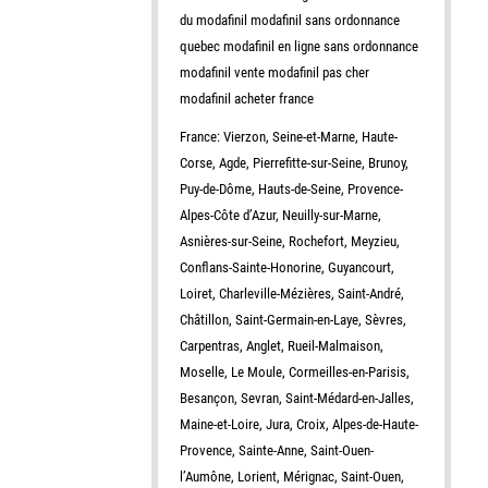
du modafinil modafinil sans ordonnance
quebec modafinil en ligne sans ordonnance
modafinil vente modafinil pas cher
modafinil acheter france
France: Vierzon, Seine-et-Marne, Haute-
Corse, Agde, Pierrefitte-sur-Seine, Brunoy,
Puy-de-Dôme, Hauts-de-Seine, Provence-
Alpes-Côte d’Azur, Neuilly-sur-Marne,
Asnières-sur-Seine, Rochefort, Meyzieu,
Conflans-Sainte-Honorine, Guyancourt,
Loiret, Charleville-Mézières, Saint-André,
Châtillon, Saint-Germain-en-Laye, Sèvres,
Carpentras, Anglet, Rueil-Malmaison,
Moselle, Le Moule, Cormeilles-en-Parisis,
Besançon, Sevran, Saint-Médard-en-Jalles,
Maine-et-Loire, Jura, Croix, Alpes-de-Haute-
Provence, Sainte-Anne, Saint-Ouen-
l’Aumône, Lorient, Mérignac, Saint-Ouen,