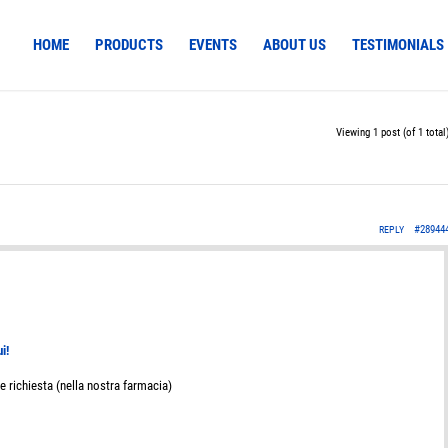
HOME
PRODUCTS
EVENTS
ABOUT US
TESTIMONIALS
Viewing 1 post (of 1 total
#28944
REPLY
m
i!
 richiesta (nella nostra farmacia)