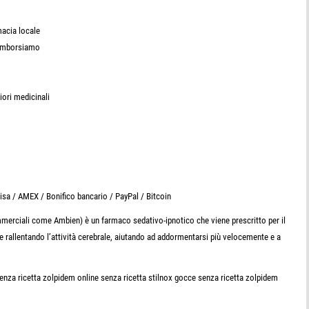
macia locale
 rimborsiamo
liori medicinali
sa / AMEX / Bonifico bancario / PayPal / Bitcoin
ciali come Ambien) è un farmaco sedativo-ipnotico che viene prescritto per il
e rallentando l’attività cerebrale, aiutando ad addormentarsi più velocemente e a
senza ricetta zolpidem online senza ricetta stilnox gocce senza ricetta zolpidem