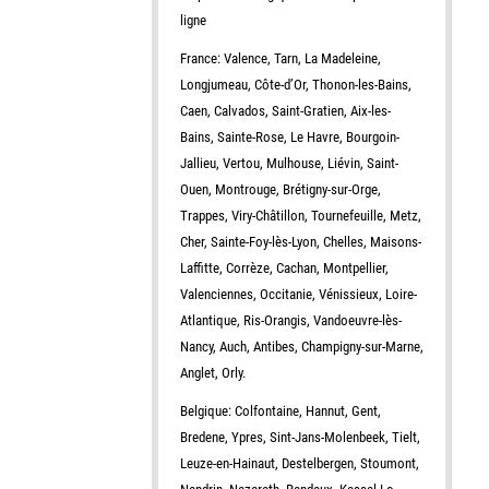
ligne
France: Valence, Tarn, La Madeleine,
Longjumeau, Côte-d’Or, Thonon-les-Bains,
Caen, Calvados, Saint-Gratien, Aix-les-
Bains, Sainte-Rose, Le Havre, Bourgoin-
Jallieu, Vertou, Mulhouse, Liévin, Saint-
Ouen, Montrouge, Brétigny-sur-Orge,
Trappes, Viry-Châtillon, Tournefeuille, Metz,
Cher, Sainte-Foy-lès-Lyon, Chelles, Maisons-
Laffitte, Corrèze, Cachan, Montpellier,
Valenciennes, Occitanie, Vénissieux, Loire-
Atlantique, Ris-Orangis, Vandoeuvre-lès-
Nancy, Auch, Antibes, Champigny-sur-Marne,
Anglet, Orly.
Belgique: Colfontaine, Hannut, Gent,
Bredene, Ypres, Sint-Jans-Molenbeek, Tielt,
Leuze-en-Hainaut, Destelbergen, Stoumont,