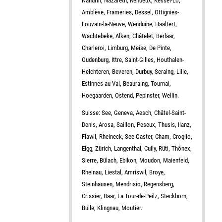
Nandrin, Nazareth, Rendeux, Kessel-Lo,
Amblève, Frameries, Dessel, Ottignies-
Louvain-la-Neuve, Wenduine, Haaltert,
Wachtebeke, Alken, Châtelet, Berlaar,
Charleroi, Limburg, Meise, De Pinte,
Oudenburg, Ittre, Saint-Gilles, Houthalen-
Helchteren, Beveren, Durbuy, Seraing, Lille,
Estinnes-au-Val, Beauraing, Tournai,
Hoegaarden, Ostend, Pepinster, Wellin.
Suisse: See, Geneva, Aesch, Châtel-Saint-
Denis, Arosa, Saillon, Peseux, Thusis, Ilanz,
Flawil, Rheineck, See-Gaster, Cham, Croglio,
Elgg, Zürich, Langenthal, Cully, Rüti, Thônex,
Sierre, Bülach, Ebikon, Moudon, Maienfeld,
Rheinau, Liestal, Amriswil, Broye,
Steinhausen, Mendrisio, Regensberg,
Crissier, Baar, La Tour-de-Peilz, Steckborn,
Bulle, Klingnau, Moutier.