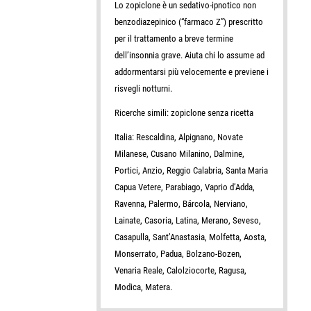
Lo zopiclone è un sedativo-ipnotico non
benzodiazepinico (“farmaco Z”) prescritto
per il trattamento a breve termine
dell’insonnia grave. Aiuta chi lo assume ad
addormentarsi più velocemente e previene i
risvegli notturni.
Ricerche simili: zopiclone senza ricetta
Italia: Rescaldina, Alpignano, Novate
Milanese, Cusano Milanino, Dalmine,
Portici, Anzio, Reggio Calabria, Santa Maria
Capua Vetere, Parabiago, Vaprio d’Adda,
Ravenna, Palermo, Bárcola, Nerviano,
Lainate, Casoria, Latina, Merano, Seveso,
Casapulla, Sant’Anastasia, Molfetta, Aosta,
Monserrato, Padua, Bolzano-Bozen,
Venaria Reale, Calolziocorte, Ragusa,
Modica, Matera.